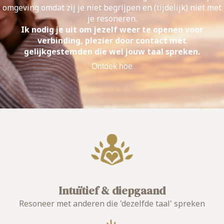
omgeving omdat zij je niet begrijpen en (tijdelijk) niet met
je resoneren.
Ik nodig je uit om jezelf weer te openen voor
verbinding, plezier door contact met
gelijkgestemden die wel jouw taal spreken.
Ontdek hoe
Intuïtief & diepgaand
Resoneer met anderen die 'dezelfde taal' spreken