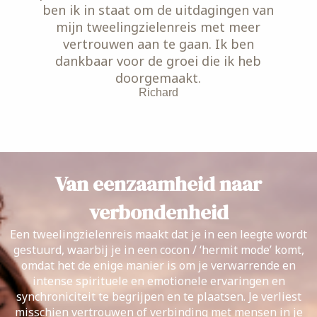
ben ik in staat om de uitdagingen van
mijn tweelingzielenreis met meer
vertrouwen aan te gaan. Ik ben
dankbaar voor de groei die ik heb
doorgemaakt.
Richard
Van eenzaamheid naar
verbondenheid
Een tweelingzielenreis maakt dat je in een leegte wordt
gestuurd, waarbij je in een cocon / ‘hermit mode’ komt,
omdat het de enige manier is om je verwarrende en
intense spirituele en emotionele ervaringen en
synchroniciteit te begrijpen en te plaatsen. Je verliest
misschien vertrouwen of verbinding met mensen in je