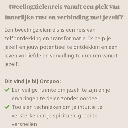
tweelingzielenreis vanuit een plek van
innerlijke rust en verbinding met jezelf?
Een tweelingzielenreis is een reis van
zelfontdekking en transformatie. Ik help je
jezelf en jouw potentieel te ontdekken en een
leven vol liefde en vervulling te creëren vanuit
jezelf.
Dit vind je bij Ontpoo:
Een veilige ruimte om jezelf te zijn en je
ervaringen te delen zonder oordeel
Tools en technieken om je intuïtie te
versterken en je spirituele groei te
versnellen