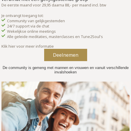
De eerste maand voor 29,95 daarna 88,- per maand incl. btw
Je ontvangt toegang tot:
Community van gelijkgestemden
24/7 support via de chat
Wekelijkse online meetings
Alle geleide meditaties, masterclasses en Tune2Soul's
Klik hier voor meer informatie
Deelnemen
De community is gemeng met mannen en vrouwen en vanuit verschillende
invalshoeken