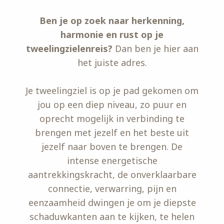
Ben je op zoek naar herkenning,
harmonie en rust op je
tweelingzielenreis?
Dan ben je hier aan
het juiste adres.
Je tweelingziel is op je pad gekomen om
jou op een diep niveau, zo puur en
oprecht mogelijk in verbinding te
brengen met jezelf en het beste uit
jezelf naar boven te brengen. De
intense energetische
aantrekkingskracht, de onverklaarbare
connectie, verwarring, pijn en
eenzaamheid dwingen je om je diepste
schaduwkanten aan te kijken, te helen