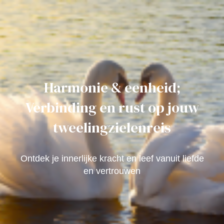
Harmonie & eenheid;
Verbinding en rust op jouw
tweelingzielenreis
Ontdek je innerlijke kracht en leef vanuit liefde
en vertrouwen