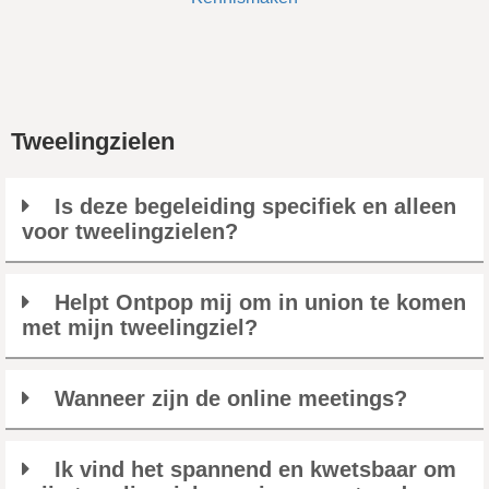
Tweelingzielen
Is deze begeleiding specifiek en alleen
voor tweelingzielen?
Helpt Ontpop mij om in union te komen
met mijn tweelingziel?
Wanneer zijn de online meetings?
Ik vind het spannend en kwetsbaar om