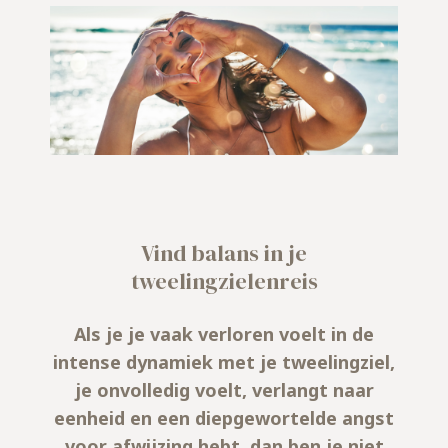
Vind balans in je
tweelingzielenreis
Als je je vaak verloren voelt in de
intense dynamiek met je tweelingziel,
je onvolledig voelt, verlangt naar
eenheid en een diepgewortelde angst
voor afwijzing hebt, dan ben je niet