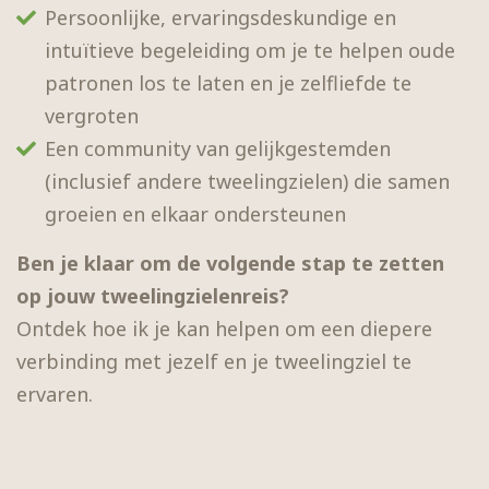
Persoonlijke, ervaringsdeskundige en
intuïtieve begeleiding om je te helpen oude
patronen los te laten en je zelfliefde te
vergroten
Een community van gelijkgestemden
(inclusief andere tweelingzielen) die samen
groeien en elkaar ondersteunen
Ben je klaar om de volgende stap te zetten
op jouw tweelingzielenreis?
Ontdek hoe ik je kan helpen om een diepere
verbinding met jezelf en je tweelingziel te
ervaren.