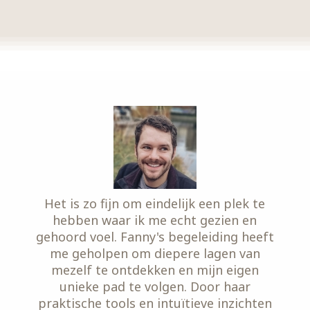
Het is zo fijn om eindelijk een plek te
hebben waar ik me echt gezien en
gehoord voel. Fanny's begeleiding heeft
me geholpen om diepere lagen van
mezelf te ontdekken en mijn eigen
unieke pad te volgen. Door haar
praktische tools en intuïtieve inzichten