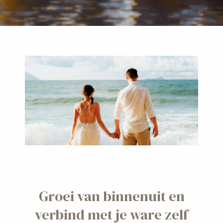
Groei van binnenuit en
verbind met je ware zelf