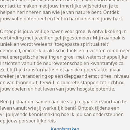
contact te maken met jouw innerlijke wijsheid en je te
helpen herinneren aan wie je van nature bent. Ontdek
jouw volle potentieel en leef in harmonie met jouw hart.
Ontpop is jouw veilige haven voor groei & ontwikkeling in
verbinding met jezelf en gelijkgestemden. Mijn aanpak is
uniek en wordt weleens 'toegepaste spiritualiteit'
genoemd, omdat ik praktische tools en inzichten combineer
met energetische healing en groei met wetenschappelijke
inzichten vanuit de neurowetenschap en kwantumfysica.
Zo blijft je transformatie niet aan de oppervlakte, maar
creëer je verandering op een diepgaand emotioneel niveau
en van binnenuit, terwijl je concrete stappen zet richting
jouw doelen en het leven van jouw hoogste potentie.
Ben jij klaar om samen aan de slag te gaan en voortaan te
leven vanuit wie jij werkelijk bent? Ontdek tijdens een
vrijblijvende kennismaking hoe ik jou kan ondersteunen
op jouw persoonlijke reis.
Kennismaken