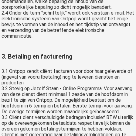
onderhandelen, welke bepaling de inhoud van de
oorspronkelijke bepaling zo dicht mogelijk benadert.
2.4 Onder de term “schriftelijk” wordt ook verstaan e-mail. Het
elektronische systeem van Ontpop wordt geacht het enige
bewijs te vormen van de inhoud en het tijdstip van ontvangst
en verzending van de betreffende elektronische
communicatie.
3. Betaling en facturering
3.1 Ontpop zendt cliënt facturen voor door haar geleverde of
(ingeval van vooruitbetaling) nog te leveren diensten en
producten.
3.2 Stevig op Jezelf Staan - Online Programma: Voor aanvang
van deze dienst dient minimaal 1 zesde van de hoofdsom in
bezit te zijn van Ontpop. De mogelijkheid bestaat om de
hoofdsom in 6 termijnen betalen. Eerste termijn voor aanvang.
De overige termijnen worden maandelijks geïncasseerd.
3.3 Cliënt dient verschuldigde bedragen inclusief BTW uiterlijk
op de overeengekomen betaaldata respectievelijk binnen de
overeen gekomen betalingstermijnen te hebben voldaan.
Cliënt is niet gerechtigd haar betalingsverplichtingen op te