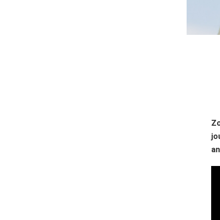
Zo
jo
an