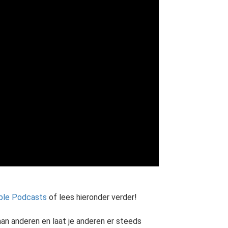
ple Podcasts
of lees hieronder verder!
n aan anderen en laat je anderen er steeds