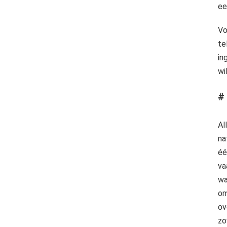
ee
Vo
te
in
wi
#
Al
na
éé
va
wa
om
ov
zo