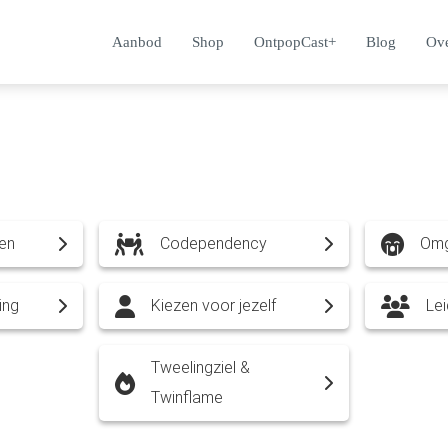
Aanbod
Shop
OntpopCast+
Blog
Ove
en
Codependency
Omg
ing
Kiezen voor jezelf
Le
Tweelingziel &
Twinflame