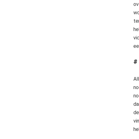
ov
wo
te
he
vi
ee
# 
Al
no
no
da
de
vi
he