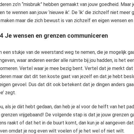
deren zo’n “misbruik” hebben gemaakt van jouw goedheid. Maar 
en te wennen aan jouw ‘nieuwe ik’. De ‘ik’ die zichzelf niet meer
 maken maar die zich bewust is van zichzelf en eigen wensen en 
 4 Je wensen en grenzen communiceren
 een stukje van de weerstand weg te nemen, die je mogelijk gaa
ngeven, waar anderen eerder alle ruimte bij jou hadden, is het e
formeren. Vertel waar je mee bezig bent. Vertel dat je merkt dat
deren maar dat dit ten koste gaat van jezelf en dat je hebt besl
 eigen gevoel. Dus dat dit ook betekent dat je dingen anders ga
ee’ zegt.
u, als je dàt hebt gedaan, dan heb je al voor de helft van het p
 grenzen vrijgebaand! De volgende stap is dat je jouw grenzen ga
ens raakt of dat het in de buurt komt, dan kun je al aangeven da
ven omdat je nog even wilt voelen of je het wel of niet wilt.