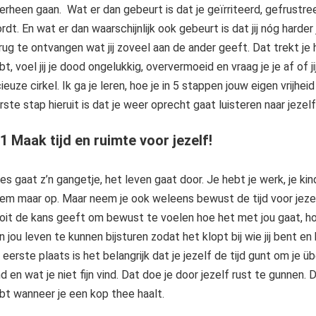
erheen gaan. Wat er dan gebeurt is dat je geïrriteerd, gefrustree
rdt. En wat er dan waarschijnlijk ook gebeurt is dat jij nóg hard
rug te ontvangen wat jij zoveel aan de ander geeft. Dat trekt je 
bt, voel jij je dood ongelukkig, oververmoeid en vraag je je af of 
cieuze cirkel. Ik ga je leren, hoe je in 5 stappen jouw eigen vrijhe
rste stap hieruit is dat je weer oprecht gaat luisteren naar jezelf
1 Maak tijd en ruimte voor jezelf!
les gaat z’n gangetje, het leven gaat door. Je hebt je werk, je kin
em maar op. Maar neem je ook weleens bewust de tijd voor jezelf?
oit de kans geeft om bewust te voelen hoe het met jou gaat, ho
n jou leven te kunnen bijsturen zodat het klopt bij wie jij bent en 
 eerste plaats is het belangrijk dat je jezelf de tijd gunt om je ü
nd en wat je niet fijn vind. Dat doe je door jezelf rust te gunnen. 
bt wanneer je een kop thee haalt.