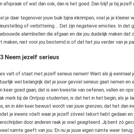
n afspraak of wat dan ook, dan is het goed. Dan blijf je bij jeze
el je daar tegenover jouw buik bijna inkrimpen, voel je je kleiner 
leurstelling of verbittering…. Dat zijn negatieve emoties. In dat g
gebouwde alarmbellen die afgaan en die jou duidelijk maken dat de 
lt maken, niet voor jou bestemd is of dat het jou verder van je pa
 3 Neem jezelf serieus
les valt of staat met jezelf serieus nemen! Want als jij eenmaal j
tuurlijk wel belangrijk dat je jouw gevoel serieus gaat nemen en er
n keer goed gaan, dat is een kwestie van oefenen, vallen en ops
ak merk bij de Ontpop studenten, is dat het in het begin, als je l
s, en in één keer bewust wordt van jouw grenzen, dat het dan in
dat je ineens vóelt waar je jezelf zóveel tekort hebt gedaan en 
erschrijden door anderen raak je snel geagiteerd. Jij bent zó ge
veel ruimte geeft van jou. En nu je jouw eigen ruimte weer terug 