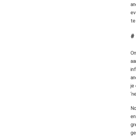
an
ev
te
#
Om
aa
in
an
je
‘n
No
en
gr
ge