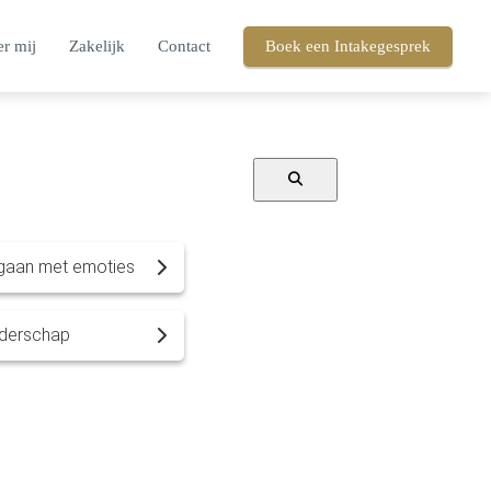
r mij
Zakelijk
Contact
Boek een Intakegesprek
aan met emoties
iderschap