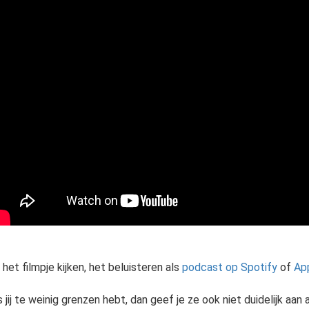
 het filmpje kijken, het beluisteren als
podcast op Spotify
of
Ap
s jij te weinig grenzen hebt, dan geef je ze ook niet duidelijk aa