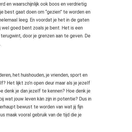
rd en waarschijnlijk ook boos en verdrietig
er je best gaat doen om “gezien” te worden en
helemaal leeg. En voordat je het in de gaten
jij wel goed bent zoals je bent. Het is een
id terugwint, door je grenzen aan te geven. De
.
deren, het huishouden, je vrienden, sport en
 Het lijkt zo’n open deur maar als je jezelf
e denk je dan jezelf te kennen? Hoe denk je
bij wat jouw leven kàn zijn in potentie? Dus in
berhaupt bewust te worden van wat jij fijn
Dus maak vooral gebruik van de tijd die je