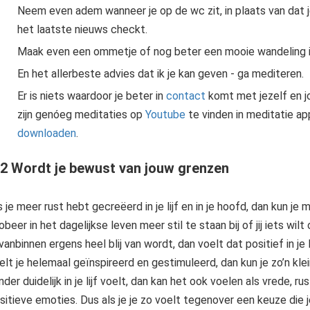
Neem even adem wanneer je op de wc zit, in plaats van dat j
het laatste nieuws checkt.
Maak even een ommetje of nog beter een mooie wandeling in
En het allerbeste advies dat ik je kan geven - ga mediteren.
Er is niets waardoor je beter in
contact
komt met jezelf en j
zijn genóeg meditaties op
Youtube
te vinden in meditatie ap
downloaden
.
Stoppen met wegcijferen, het patroon van verlatingsangst doorbreken en stevig op jezelf staat in de liefde en in relaties. Plan vrijblijvend een afspraak!
 2 Wordt je bewust van jouw grenzen
s je meer rust hebt gecreëerd in je lijf en in je hoofd, dan kun 
obeer in het dagelijkse leven meer stil te staan bij of jij iets wilt 
 vanbinnen ergens heel blij van wordt, dan voelt dat positief in je l
elt je helemaal geïnspireerd en gestimuleerd, dan kun je zo’n klein
nder duidelijk in je lijf voelt, dan kan het ook voelen als vrede, r
sitieve emoties. Dus als je je zo voelt tegenover een keuze die j