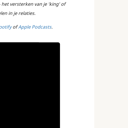
 het versterken van je 'king' of
en in je relaties.
potify
of
Apple Podcasts
.