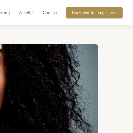
r mij
Zakelijk
Contact
Boek een Intakegesprek