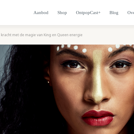
Aanbod
Shop
OntpopCast+
Blog
Ove
ke kracht met de magie van King en Queen energie