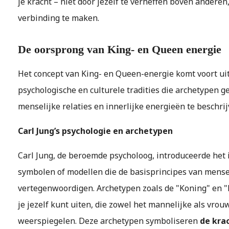
je kracht – niet door jezelf te verheffen boven anderen
verbinding te maken.
De oorsprong van King- en Queen energie
Het concept van King- en Queen-energie komt voort uit 
psychologische en culturele tradities die archetypen
menselijke relaties en innerlijke energieën te beschrij
Carl Jung’s psychologie en archetypen
Carl Jung, de beroemde psycholoog, introduceerde het 
symbolen of modellen die de basisprincipes van mense
vertegenwoordigen. Archetypen zoals de "Koning" en "
je jezelf kunt uiten, die zowel het mannelijke als vrou
weerspiegelen. Deze archetypen symboliseren
de krac