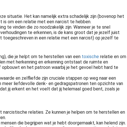
ze situatie. Het kan namelijk extra schadelijk zijn (bovenop het
t is om een relatie met een narcist te hebben.
g te vinden die zo noodzakelijk zijn. Wanneer je te snel
verhoudingen te erkennen, is de kans groot dat je jezelf juist
rdt toegeschreven in een relatie met een narcist) op jezelf te
ing), die je helpt om te herstellen van een
toxische
relatie en om
mden met herkenning en erkenning ontstaat de ruimte en
f opbouwt en het patroon waarbij je het gevoel hebt hard te
nwaarde en zelfliefde zijn cruciale stappen op weg naar een
e en meer liefdevolle denk- en gedragspatronen ten opzichte van
t jij erkent en het voelt dat jij helemaal goed bent, zoals je
Twijfel je over je relatie? Ben je constant aan het wikken en wegen? In dit artikel bespreken we verschillende typen mensen in relaties en hoe je kunt bepalen of je in een gezonde of ongezonde relatie zit. We kijken..
t narcistische relaties. Ze kunnen je helpen om te herstellen en
en.
 mensen die begrijpen wat je hebt doorgemaakt, kan helend zijn.