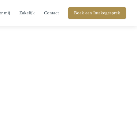
r mij
Zakelijk
Contact
Boek een Intakegesprek