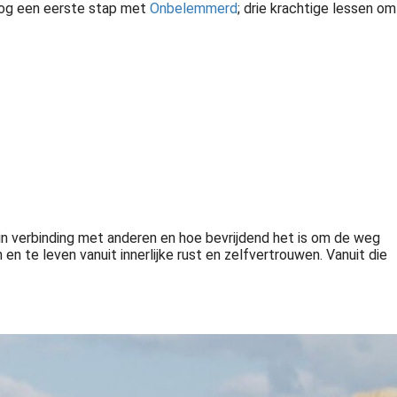
nog een eerste stap met
Onbelemmerd
; drie krachtige lessen om
Ontdek de 3 fundamentele stappen om grip te krijgen op jezelf, negatieve patronen te doorbreken en voluit en vrij te leven met het programma \'Onbelemmerd\'
n in verbinding met anderen en hoe bevrijdend het is om de weg
en te leven vanuit innerlijke rust en zelfvertrouwen. Vanuit die