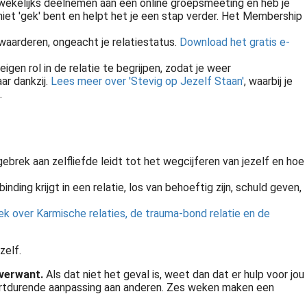
wekelijks deelnemen aan een online groepsmeeting en heb je
j niet 'gek' bent en helpt het je een stap verder. Het Membership
e waarderen, ongeacht je relatiestatus.
Download het gratis e-
igen rol in de relatie te begrijpen, zodat je weer
ar dankzij.
Lees meer over 'Stevig op Jezelf Staan'
, waarbij je
.
 gebrek aan zelfliefde leidt tot het wegcijferen van jezelf en hoe
inding krijgt in een relatie, los van behoeftig zijn, schuld geven,
eek over Karmische relaties, de trauma-bond relatie en de
zelf.
lsverwant.
Als dat niet het geval is, weet dan dat er hulp voor jou
of voortdurende aanpassing aan anderen. Zes weken maken een