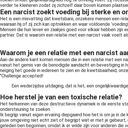
verder te kleineren zodat zij zichzelf daar boven kunnen plaats
Een narcist zoekt voeding bij sterke en 
Het is een misvatting dat kwetsbare, onzekere mensen een relati
waaraan hij of zij zich kan optrekken en waar voldoende ‘voeding
Mensen die hun leven en zaakjes goed voor elkaar hebben zijn ee
partner. Dat is waarom een relatie met een narcist vaak voelt al
Waarom je een relatie met een narcist aa
Aan de andere kant komen mensen die in een relatie met een narci
vanuit het gemis van de benodigde aandacht en bevestiging in h
neiging het goede in iedereen te zien en de kwetsbaarheid, onz
"Challenge accepted!
Een wederzijdse uitdaging, dat is het, een ongelijkwaardig
Hoe herstel je van een toxische relatie?
Het herkennen van deze destructieve dynamiek is de eerste stap n
ondersteuning te zoeken.
Ik begrijp vanuit eigen ervaring diepgaand hoe het is om je in d
jouw omgeving niet echt ziet of begrijpt wat er met je gebeurt, 
geleden ben begonnen, omdat ik er wilde zijn voor anderen die 