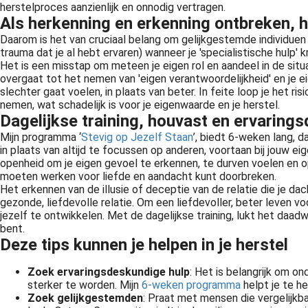
herstelproces aanzienlijk en onnodig vertragen.
Als herkenning en erkenning ontbreken, he
Daarom is het van cruciaal belang om gelijkgestemde individuen t
trauma dat je al hebt ervaren) wanneer je 'specialistische hulp
Het is een misstap om meteen je eigen rol en aandeel in de situa
overgaat tot het nemen van 'eigen verantwoordelijkheid' en je ei
slechter gaat voelen, in plaats van beter. In feite loop je het r
nemen, wat schadelijk is voor je eigenwaarde en je herstel.
Dagelijkse training, houvast en ervaring
Mijn programma ‘
Stevig op Jezelf Staan
’, biedt 6-weken lang, d
in plaats van altijd te focussen op anderen, voortaan bij jouw ei
openheid om je eigen gevoel te erkennen, te durven voelen en op
moeten werken voor liefde en aandacht kunt doorbreken.
Het erkennen van de illusie of deceptie van de relatie die je da
Zes weken houvast, (h)erkenning en praktische tools om eindelijk stevig op jezelf te staan in de liefde en in relaties, ondanks je verleden of waar je geen grip op hebt.
gezonde, liefdevolle relatie. Om een liefdevoller, beter leven v
jezelf te ontwikkelen. Met de dagelijkse training, lukt het daad
bent.
Deze tips kunnen je helpen in je herstel
Zonder grenzen beperk je jezelf! Huh? Wat bedoel je? Als je geen grenzen hebt, dan laat je ande
Zoek ervaringsdeskundige hulp
: Het is belangrijk om o
sterker te worden. Mijn
6-weken programma
helpt je te h
Zoek gelijkgestemden
: Praat met mensen die vergelijkb