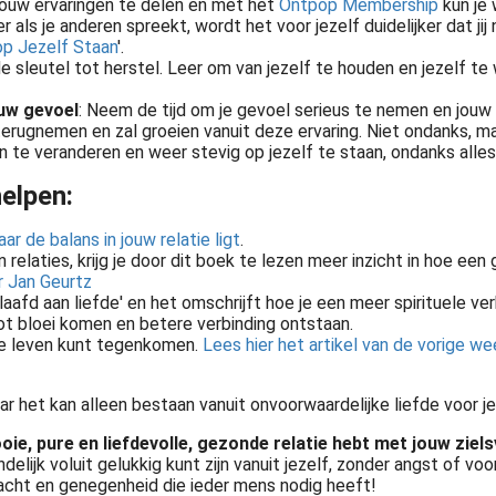
jouw ervaringen te delen en met het
Ontpop Membership
kun je 
 als je anderen spreekt, wordt het voor jezelf duidelijker dat ji
op Jezelf Staan
'.
 de sleutel tot herstel. Leer om van jezelf te houden en jezelf t
ouw gevoel
: Neem de tijd om je gevoel serieus te nemen en jouw e
terugnemen en zal groeien vanuit deze ervaring. Niet ondanks, ma
en te veranderen en weer stevig op jezelf te staan, ondanks alles
elpen:
r de balans in jouw relatie ligt
.
 relaties, krijg je door dit boek te lezen meer inzicht in hoe een
r Jan Geurtz
laafd aan liefde' en het omschrijft hoe je een meer spirituele verb
tot bloei komen en betere verbinding ontstaan.
n je leven kunt tegenkomen.
Lees hier het artikel van de vorige w
r het kan alleen bestaan vanuit onvoorwaardelijke liefde voor je
mooie, pure en liefdevolle, gezonde relatie hebt met jouw zie
 eindelijk voluit gelukkig kunt zijn vanuit jezelf, zonder angst 
andacht en genegenheid die ieder mens nodig heeft!