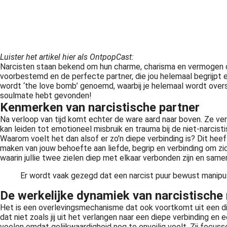
Luister het artikel hier als OntpopCast:
Narcisten staan bekend om hun charme, charisma en vermogen om 
voorbestemd en de perfecte partner, die jou helemaal begrijpt en aa
wordt ‘the love bomb’ genoemd, waarbij je helemaal wordt overstel
soulmate hebt gevonden!
Kenmerken van narcistische partner
Na verloop van tijd komt echter de ware aard naar boven. Ze ver
kan leiden tot emotioneel misbruik en trauma bij de niet-narcisti
Waarom voelt het dan alsof er zo'n diepe verbinding is? Dit hee
maken van jouw behoefte aan liefde, begrip en verbinding om zich
waarin jullie twee zielen diep met elkaar verbonden zijn en same
Er wordt vaak gezegd dat een narcist puur bewust manipule
De werkelijke dynamiek van narcistische 
Het is een overlevingsmechanisme dat ook voortkomt uit een die
dat niet zoals jij uit het verlangen naar een diepe verbinding en
voelen omdat gelijkwaardigheid nog te onveilig voelt. Zij focu