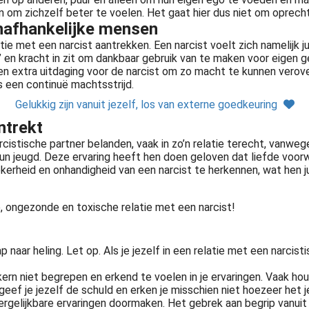
en om zichzelf beter te voelen. Het gaat hier dus niet om oprec
onafhankelijke mensen
e met een narcist aantrekken. Een narcist voelt zich namelijk ju
’ en kracht in zit om dankbaar gebruik van te maken voor eigen g
n extra uitdaging voor de narcist om zo macht te kunnen verover
s een continuë machtsstrijd.
Gelukkig zijn vanuit jezelf, los van externe goedkeuring
ntrekt
stische partner belanden, vaak in zo’n relatie terecht, vanwege 
un jeugd. Deze ervaring heeft hen doen geloven dat liefde voorw
ekerheid en onhandigheid van een narcist te herkennen, wat hen 
e, ongezonde en toxische relatie met een narcist!
aar heling. Let op. Als je jezelf in een relatie met een narcist
e kern niet begrepen en erkend te voelen in je ervaringen. Vaak h
geef je jezelf de schuld en erken je misschien niet hoezeer het j
vergelijkbare ervaringen doormaken. Het gebrek aan begrip vanui