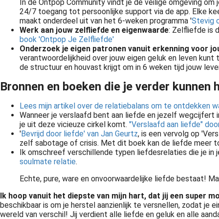
In de Ontpop Community vindt je de veilige omgeving om 
24/7 toegang tot persoonlijke support via de app. Elke keer
maakt onderdeel uit van het 6-weken programma '
Stevig 
Zes weken houvast, (h)erkenning en praktische tools om eindelijk stevig op jezelf te staan in de liefde en in relaties, ondanks je verleden of waar je geen grip op hebt.
Werk aan jouw zelfliefde en eigenwaarde
: Zelfliefde is
book 'Ontpop Je Zelfliefde'
Onderzoek je eigen patronen vanuit erkenning voor j
verantwoordelijkheid over jouw eigen geluk en leven kunt 
de structuur en houvast krijgt om in 6 weken tijd jouw lev
Bronnen en boeken die je verder kunnen h
Lees mijn artikel over de relatiebalans om te ontdekken waa
Wanneer je verslaafd bent aan liefde en jezelf wegcijfert in
je uit deze vicieuze cirkel komt.
"Verslaafd aan liefde" doo
'
Bevrijd door liefde' van Jan Geurtz
, is een vervolg op 'Vers
zelf sabotage of crisis. Met dit boek kan de liefde meer 
Ik omschreef verschillende typen liefdesrelaties die je i
soulmate relatie
.
Echte, pure, ware en onvoorwaardelijke liefde bestaat! Maa
Ik hoop vanuit het diepste van mijn hart, dat jij een super 
beschikbaar is om je herstel aanzienlijk te versnellen, zodat je
wereld van verschil! Jij verdient alle liefde en geluk en alle a