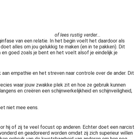
of lees rustig verder...
fase van een relatie. In het begin voelt het daardoor als
ij doet alles om jou gelukkig te maken (en in te pakken). Dit
en goed zoals je bent en het voelt alsof je eindelijk je
 aan empathie en het streven naar controle over de ander. Dit
recies waar jouw zwakke plek zit en hoe ze gebruik kunnen
angens en creëren een schijnwerkelijkheid en schijnveiligheid,
het niet mee eens.
hij of zij te veel focust op anderen. Echter doet een narcist
 bewonderd en geadoreerd worden omdat zij zich superieur willen
maken gebruik van de kwetsbaarheid van anderen om hen nog