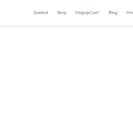
Aanbod
Shop
OntpopCast+
Blog
Ove