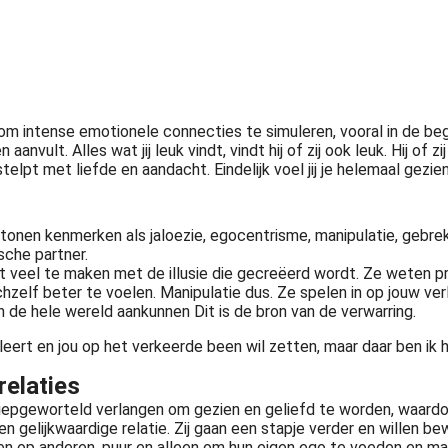
intense emotionele connecties te simuleren, vooral in de begin
nvult. Alles wat jij leuk vindt, vindt hij of zij ook leuk. Hij of z
pt met liefde en aandacht. Eindelijk voel jij je helemaal gezien 
tonen kenmerken als jaloezie, egocentrisme, manipulatie, gebrek
sche partner.
ft veel te maken met de illusie die gecreëerd wordt. Ze weten p
zelf beter te voelen. Manipulatie dus. Ze spelen in op jouw verl
n de hele wereld aankunnen Dit is de bron van de verwarring.
ert en jou op het verkeerde been wil zetten, maar daar ben ik 
relaties
pgeworteld verlangen om gezien en geliefd te worden, waardoor 
 een gelijkwaardige relatie. Zij gaan een stapje verder en willen
ssen op anderen, puur en alleen om hun eigen ego te voeden en 