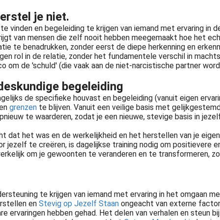
rstel je niet.
e vinden en begeleiding te krijgen van iemand met ervaring in de
' krijgt van mensen die zelf nooit hebben meegemaakt hoe het ech
tie te benadrukken, zonder eerst de diepe herkenning en erkennin
gen rol in de relatie, zonder het fundamentele verschil in machts
isico om de 'schuld' (die vaak aan de niet-narcistische partner wo
sdeskundige begeleiding
agelijks de specifieke houvast en begeleiding (vanuit eigen ervar
gen
grenzen
te blijven. Vanuit een veilige basis met gelijkgeste
nieuw te waarderen, zodat je een nieuwe, stevige basis in jezel
cht dat het was en de werkelijkheid en het herstellen van je eige
oor jezelf te creëren, is dagelijkse training nodig om positiever
werkelijk om je gewoonten te veranderen en te transformeren, zoda
ren jouw ruimte en tijd innemen en geef je anderen de leiding over jouw leven. Je raakt afhankelijk van anderen voor jouw..
ndersteuning te krijgen van iemand met ervaring in het omgaan me
erstellen en
Stevig op Jezelf Staan
ongeacht van externe factor
are ervaringen hebben gehad. Het delen van verhalen en steun bij