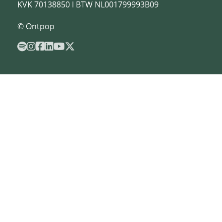
KVK 70138850 I BTW NL001799993B09
© Ontpop