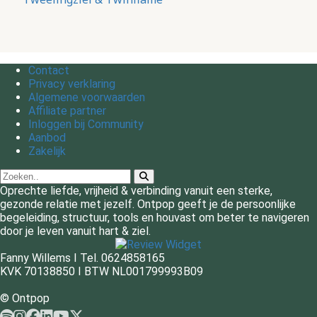
Contact
Privacy verklaring
Algemene voorwaarden
Affiliate partner
Inloggen bij Community
Aanbod
Zakelijk
Oprechte liefde, vrijheid & verbinding vanuit een sterke,
gezonde relatie met jezelf. Ontpop geeft je de persoonlijke
begeleiding, structuur, tools en houvast om beter te navigeren
door je leven vanuit hart & ziel.
Fanny Willems I Tel. 0624858165
KVK 70138850 I BTW NL001799993B09
© Ontpop