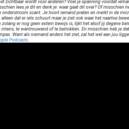
het zichtbaar wordt voor anderen? Voel je spanning voordat iemand
schien lees je dit en denk je: waar gaat dit over? Of misschien h
e onderstroom scant. Je hoort iemand praten en merkt in de micr
alleen dat er iets schuurt maar je ziet ook waar het naartoe bewe
olang er nog geen extern bewijs is, lijkt het alsof jij degene be
e intens, te wantrouwend of te betrokken. En misschien heb je dat
ompas. Want als niemand anders het ziet, zal het wel aan jou ligg
pple Podcasts
.