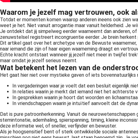
Waarom je jezelf mag vertrouwen, ook als
Totdat er momenten komen waarop anderen ineens ook zien wat j
weet je het. Niet vanuit arrogantie maar vanuit helderheid. Je wís
Je ontdekt dat jij simpelweg eerder waarneemt dan anderen, of 
zenuwstelsel registreert incongruentie eerder. Je brein herkent
Dit artikel gaat over het archetype van de Bewuste waarnemer, w
naar iemand die zijn of haar eigen waarneming draagt en vertrouw
Echte kracht ontstaat wanneer jij jezelf niet meer in twijfel trekt
maar omdat je jezelf serieus neemt.
Wat betekent het lezen van de onderstro
Het gaat hier niet over mystieke gaven of iets bovennatuurlijks ma
In vergaderingen waar je voelt dat een besluit eigenlijk nie
In relaties waarin je merkt dat iemand niet het achterste v
In gesprekken waarin je hoort dat woorden en lichaamstaal
In vriendschappen waarin je intuïtief aanvoelt dat de dyna
Dat is pure patroonherkenning. Vanuit de neurowetenschappen ge
stemintonatie, ademhaling, spierspanning, timing, kleine incon
deze informatie wel, of sneller, verfijnder en bewuster.
Als je hoogsensitief bent of sterk ontwikkelde sociale antennes 
misschien nog niet eens bewust, laat staan benoemd zijn. Je voel