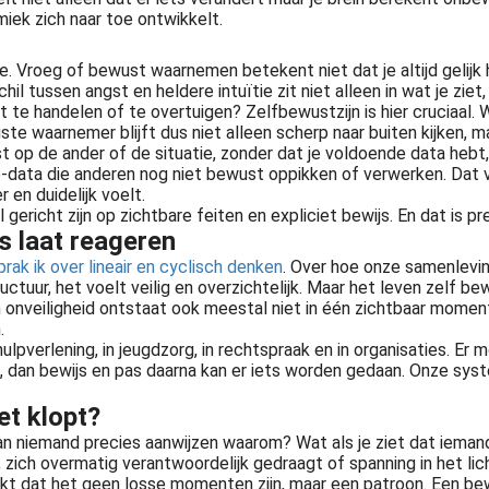
miek zich naar toe ontwikkelt.
. Vroeg of bewust waarnemen betekent niet dat je altijd gelijk he
l tussen angst en heldere intuïtie zit niet alleen in wat je ziet, m
te handelen of te overtuigen? Zelfbewustzijn is hier cruciaal. W
e waarnemer blijft dus niet alleen scherp naar buiten kijken, maa
ngst op de ander of de situatie, zonder dat je voldoende data hebt
-data die anderen nog niet bewust oppikken of verwerken. Dat vers
 en duidelijk voelt.
gericht zijn op zichtbare feiten en expliciet bewijs. En dat is p
s laat reageren
rak ik over lineair en cyclisch denken
. Over hoe onze samenleving
uctuur, het voelt veilig en overzichtelijk. Maar het leven zelf be
 onveiligheid ontstaat ook meestal niet in één zichtbaar moment. 
.
n hulpverlening, in jeugdzorg, in rechtspraak en in organisaties.
g, dan bewijs en pas daarna kan er iets worden gedaan. Onze sys
iet klopt?
 kan niemand precies aanwijzen waarom? Wat als je ziet dat ieman
 zich overmatig verantwoordelijk gedraagt of spanning in het licha
erkt dat het geen losse momenten zijn, maar een patroon. Een be