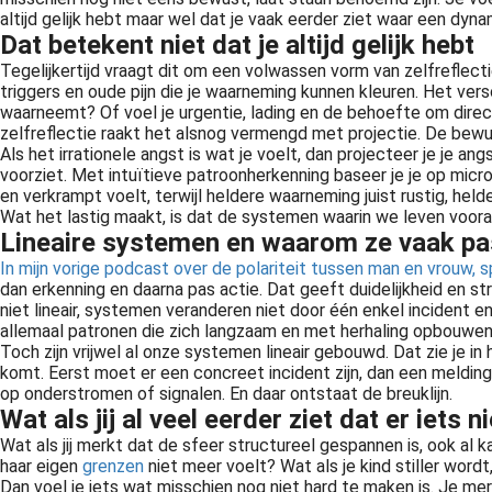
altijd gelijk hebt maar wel dat je vaak eerder ziet waar een dyna
Dat betekent niet dat je altijd gelijk hebt
Tegelijkertijd vraagt dit om een volwassen vorm van zelfreflectie
triggers en oude pijn die je waarneming kunnen kleuren. Het verschi
waarneemt? Of voel je urgentie, lading en de behoefte om direct 
zelfreflectie raakt het alsnog vermengd met projectie. De bewust
Als het irrationele angst is wat je voelt, dan projecteer je je a
voorziet. Met intuïtieve patroonherkenning baseer je je op micro
en verkrampt voelt, terwijl heldere waarneming juist rustig, helder
Wat het lastig maakt, is dat de systemen waarin we leven vooral 
Lineaire systemen en waarom ze vaak pa
In mijn vorige podcast over de polariteit tussen man en vrouw, sp
dan erkenning en daarna pas actie. Dat geeft duidelijkheid en str
niet lineair, systemen veranderen niet door één enkel incident en
allemaal patronen die zich langzaam en met herhaling opbouwen
Toch zijn vrijwel al onze systemen lineair gebouwd. Dat zie je i
komt. Eerst moet er een concreet incident zijn, dan een meldin
op onderstromen of signalen. En daar ontstaat de breuklijn.
Wat als jij al veel eerder ziet dat er iets n
Wat als jij merkt dat de sfeer structureel gespannen is, ook al
haar eigen
grenzen
niet meer voelt? Wat als je kind stiller wordt,
Dan voel je iets wat misschien nog niet hard te maken is. Je m