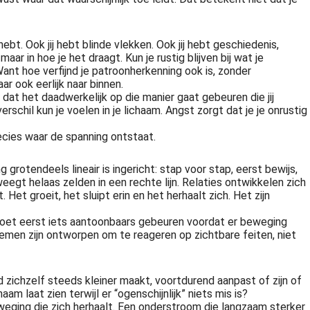
bt. Ook jij hebt blinde vlekken. Ook jij hebt geschiedenis,
aar in hoe je het draagt. Kun je rustig blijven bij wat je
ant hoe verfijnd je patroonherkenning ook is, zonder
r ook eerlijk naar binnen.
, dat het daadwerkelijk op die manier gaat gebeuren die jij
chil kun je voelen in je lichaam. Angst zorgt dat je je onrustig
recies waar de spanning ontstaat.
 grotendeels lineair is ingericht: stap voor stap, eerst bewijs,
weegt helaas zelden in een rechte lijn. Relaties ontwikkelen zich
Het groeit, het sluipt erin en het herhaalt zich. Het zijn
 Er moet eerst iets aantoonbaars gebeuren voordat er beweging
temen zijn ontworpen om te reageren op zichtbare feiten, niet
d zichzelf steeds kleiner maakt, voortdurend aanpast of zijn of
am laat zien terwijl er “ogenschijnlijk” niets mis is?
weging die zich herhaalt. Een onderstroom die langzaam sterker