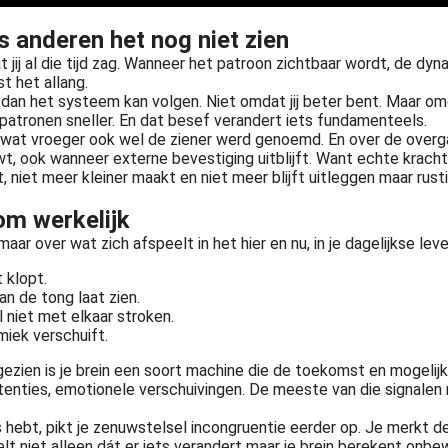
 anderen het nog niet zien
ij al die tijd zag. Wanneer het patroon zichtbaar wordt, de d
t het allang.
dan het systeem kan volgen. Niet omdat jij beter bent. Maar omd
 patronen sneller. En dat besef verandert iets fundamenteels.
at vroeger ook wel de ziener werd genoemd. En over de overgang 
t, ook wanneer externe bevestiging uitblijft. Want echte kracht 
, niet meer kleiner maakt en niet meer blijft uitleggen maar rustig
om werkelijk
ar over wat zich afspeelt in het hier en nu, in je dagelijkse leve
t klopt.
an de tong laat zien.
 niet met elkaar stroken.
miek verschuift.
zien is je brein een soort machine die de toekomst en mogelijk
sistenties, emotionele verschuivingen. De meeste van die signal
hebt, pikt je zenuwstelsel incongruentie eerder op. Je merkt de 
t niet alleen dát er iets verandert maar je brein berekent onbewu