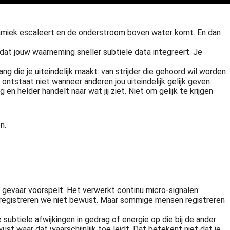
ynamiek escaleert en de onderstroom boven water komt. En dan
at jouw waarneming sneller subtiele data integreert. Je
die je uiteindelijk maakt: van strijder die gehoord wil worden
ontstaat niet wanneer anderen jou uiteindelijk gelijk geven.
 en helder handelt naar wat jij ziet. Niet om gelijk te krijgen
n.
 gevaar voorspelt. Het verwerkt continu micro-signalen:
en registreren we niet bewust. Maar sommige mensen registreren
subtiele afwijkingen in gedrag of energie op die bij de ander
st waar dat waarschijnlijk toe leidt. Dat betekent niet dat je