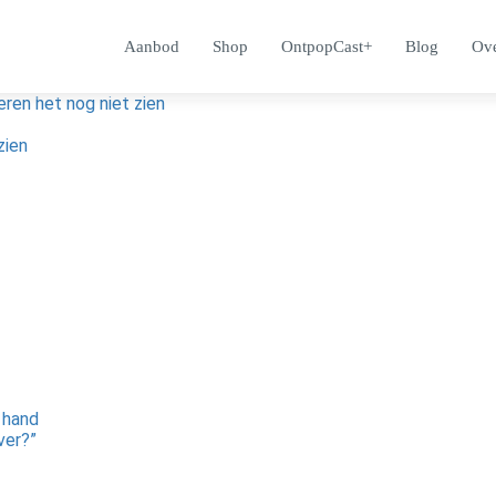
Aanbod
Shop
OntpopCast+
Blog
Ove
ren het nog niet zien
zien
n hand
over?”