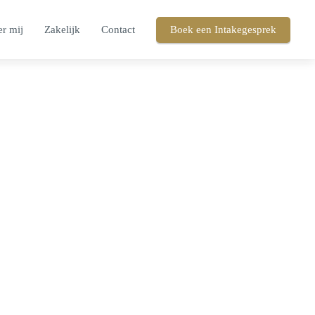
r mij
Zakelijk
Contact
Boek een Intakegesprek