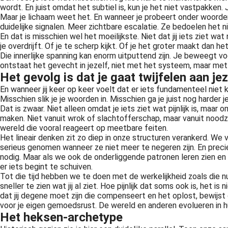
wordt. En juist omdat het subtiel is, kun je het niet vastpakke
Maar je lichaam weet het. En wanneer je probeert onder woorden
duidelijke signalen. Meer zichtbare escalatie. Ze bedoelen het n
En dat is misschien wel het moeilijkste. Niet dat jij iets ziet wat
je overdrijft. Of je te scherp kijkt. Of je het groter maakt dan het 
Die innerlijke spanning kan enorm uitputtend zijn. Je beweegt v
ontstaat het gevecht in jezelf, niet met het systeem, maar met
uh? Wat bedoel je? Als je geen grenzen hebt, dan laat je anderen jouw ruimte en tijd innemen en geef je anderen de leiding over jouw leven. Je raakt afhankelijk van anderen voor jouw..
Het gevolg is dat je gaat twijfelen aan jez
En wanneer jij keer op keer voelt dat er iets fundamenteel niet k
Misschien slik je je woorden in. Misschien ga je juist nog harder
Dat is zwaar. Niet alleen omdat je iets ziet wat pijnlijk is, ma
maken. Niet vanuit wrok of slachtofferschap, maar vanuit nood
wereld die vooral reageert op meetbare feiten.
Het lineair denken zit zo diep in onze structuren verankerd. We
serieus genomen wanneer ze niet meer te negeren zijn. En precie
nodig. Maar als we ook de onderliggende patronen leren zien 
er iets begint te schuiven.
Tot die tijd hebben we te doen met de werkelijkheid zoals die
sneller te zien wat jij al ziet. Hoe pijnlijk dat soms ook is, he
dat jij degene moet zijn die compenseert en het oplost, bewijst 
voor je eigen gemoedsrust. De wereld en anderen evolueren in 
Het heksen-archetype