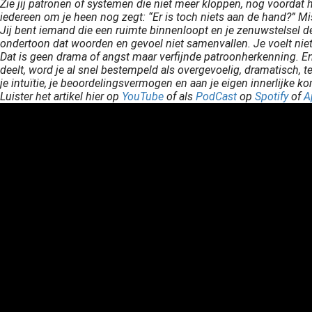
Zie jij patronen of systemen die niet meer kloppen, nog voordat 
iedereen om je heen nog zegt: “Er is toch niets aan de hand?” Mis
Jij bent iemand die een ruimte binnenloopt en je zenuwstelsel d
ondertoon dat woorden en gevoel niet samenvallen. Je voelt niet 
Dat is geen drama of angst maar verfijnde patroonherkenning. En z
deelt, word je al snel bestempeld als overgevoelig, dramatisch, t
je intuïtie, je beoordelingsvermogen en aan je eigen innerlijke k
Luister het artikel hier op
YouTube
of als
PodCast
op
Spotify
of
A