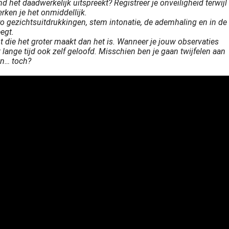
 het daadwerkelijk uitspreekt? Registreer je onveiligheid terwijl
erken je het onmiddellijk.
o gezichtsuitdrukkingen, stem intonatie, de ademhaling en in de
egt.
nt die het groter maakt dan het is. Wanneer je jouw observaties
 lange tijd ook zelf geloofd. Misschien ben je gaan twijfelen aan
en… toch?