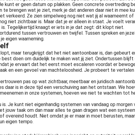
n. Je kunt er geen datum op plakken. Geen concrete overtreding 
 te brengen wat je ziet, merk je dat anderen daar niet in mee 
iet verkeerd. Ze zien simpelweg nog niet wat jij al waarneemt of
 nog niet zichtbaar is. Maar dat je er alleen in staat. Je voelt ve
is. Tegelijkertijd knaagt er iets in je dat zegt: dit klopt niet.
oortdurend tussen vertrouwen en twijfel. Tussen spreken en jeze
 je eigen waarneming.
elf
lopt, maar terugkrijgt dat het niet aantoonbaar is, dan gebeurt er
 je best doen om duidelijk te maken wat jij ziet. Ondertussen blij
ar omdat je ervaart dat het eerst moet escaleren voordat er bewog
zaak en een gevoel van machteloosheid. Je probeert te vertalen
 vertrouwen pas op wat zichtbaar, meetbaar en juridisch aantoon
s daar is in deze tijd een verschuiving aan het ontstaan. We hoe
en meenemen in onze systemen, hoeven we niet te wachten tot h
 nu is. Je kunt niet eigenhandig systemen van vandaag op morge
t is niet jouw taak om dan maar alles te gaan dragen wat een syst
of overeind houdt. Niet omdat je er maar in moet berusten, maar 
hun eigen tempo.