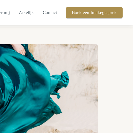
r mij
Zakelijk
Contact
Boek een Intakegesprek