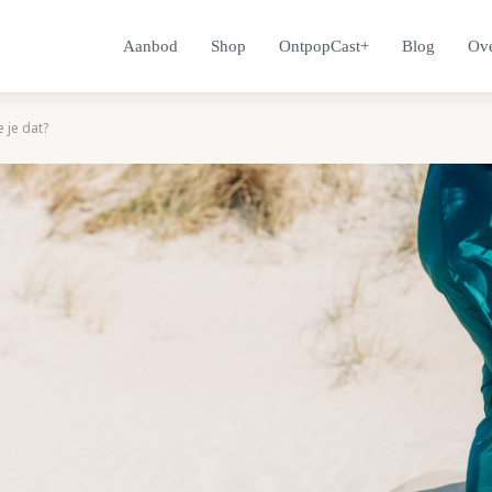
Aanbod
Shop
OntpopCast+
Blog
Ove
 je dat?