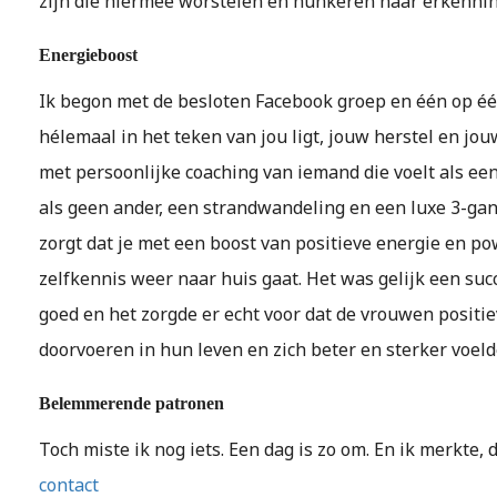
zijn die hiermee worstelen en hunkeren naar erkennin
Energieboost
Ik begon met de besloten Facebook groep en één op é
hélemaal in het teken van jou ligt, jouw herstel en jou
met persoonlijke coaching van iemand die voelt als een
als geen ander, een strandwandeling en een luxe 3-gan
zorgt dat je met een boost van positieve energie en po
zelfkennis weer naar huis gaat. Het was gelijk een su
goed en het zorgde er echt voor dat de vrouwen positi
doorvoeren in hun leven en zich beter en sterker voel
Belemmerende patronen
Toch miste ik nog iets. Een dag is zo om. En ik merkte,
contact